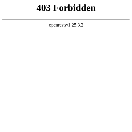
k8网站
全国连锁直营，一地缴费
多校学习，免费复修！
服务热线：
18300863670
官网首页
机构概况
机构简介
新闻资讯
学校动态
行业资讯
课程设置
师生风采