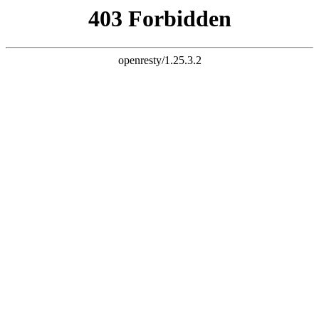
k8网站
全国连锁直营，一地缴费
多校学习，免费复修！
服务热线：
18300863670
官网首页
机构概况
机构简介
新闻资讯
学校动态
行业资讯
课程设置
师生风采