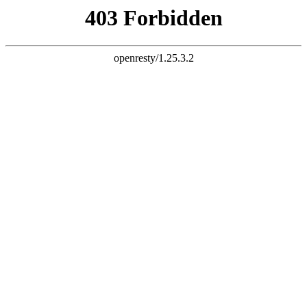
k8网站
移动端
微信公众号
|
设为首页
收藏本站
全国服务热线
0755-
28231115
首页
产品中心
FPVk8网站模组
货车、渣土车方案
出租车、网约车方案
360全景k8网站
无线k8网站
AHD高清k8网站
IPC 网络k8网站
双路AI一体机
串口k8网站
USB高清k8网站
液晶显示屏
配件/线束
解决方案