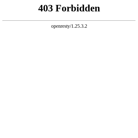
k8网站
全国连锁直营，一地缴费
多校学习，免费复修！
服务热线：
18300863670
官网首页
机构概况
机构简介
新闻资讯
学校动态
行业资讯
课程设置
师生风采